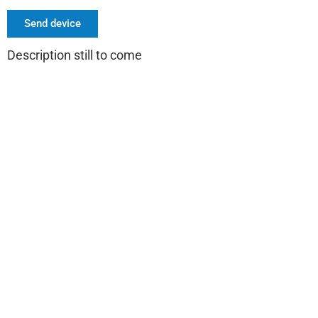
Send device
Description still to come
MESTEC steht seit mehr als 30
Jahren für Qualität und Präzision in
der Messtechnik
Mestec GmbH