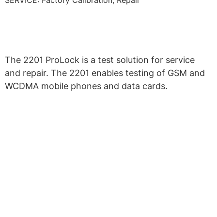
SERVICE: Factory Calibration, Repair
Gerät einschicken
The 2201 ProLock is a test solution for service
and repair. The 2201 enables testing of GSM and
WCDMA mobile phones and data cards.
MESTEC steht seit mehr als 30
Jahren für Qualität und Präzision in
der Messtechnik