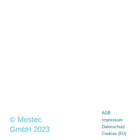
MESTEC steht seit mehr als 30
Jahren für Qualität und Präzision in
der Messtechnik
Mestec GmbH
Franz-Josef-Delonge Str.12
81249 München
+49 89 86 49 66-0
Info@mestec.de
AGB
© Mestec
Impressum
Datenschutz
GmbH 2023
Cookies (EU)