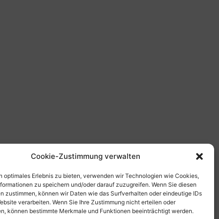
MESTEC GmbH
Franz-Josef-Delonge Str. 12
81249 München
+49 89 86 49 66-0
Cookie-Zustimmung verwalten
Info@mestec.de
n optimales Erlebnis zu bieten, verwenden wir Technologien wie Cookies,
formationen zu speichern und/oder darauf zuzugreifen. Wenn Sie diesen
n zustimmen, können wir Daten wie das Surfverhalten oder eindeutige IDs
ebsite verarbeiten. Wenn Sie Ihre Zustimmung nicht erteilen oder
n, können bestimmte Merkmale und Funktionen beeinträchtigt werden.