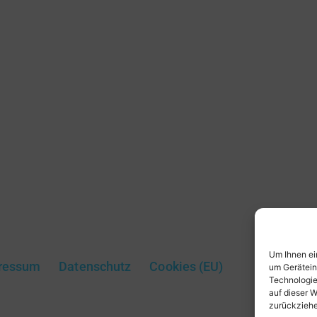
r
k
Um Ihnen ei
ressum
Datenschutz
Cookies (EU)
um Gerätein
Technologie
auf dieser W
zurückziehe