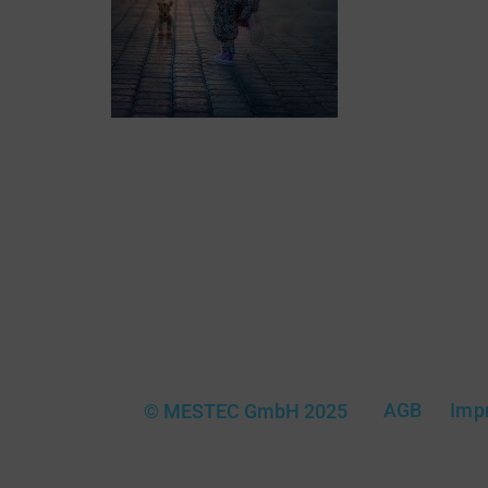
MESTEC steht seit mehr als 30 Jahren fü
Qualität und Präzision in der Messtechni
AGB
Imp
© MESTEC GmbH 2025