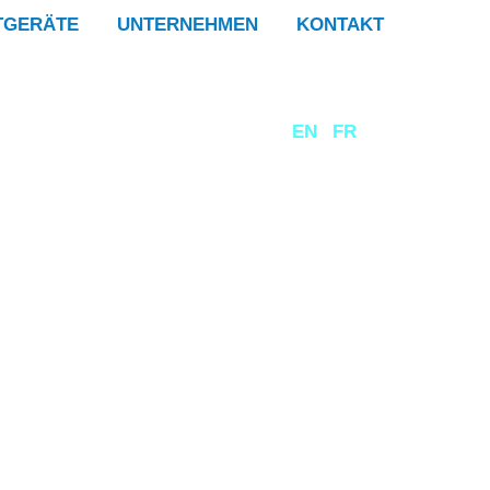
TGERÄTE
UNTERNEHMEN
KONTAKT
DE
EN
FR
MESTEC GmbH
Franz-Josef-Delonge Str. 12
81249 München
+49 89 86 49 66-0