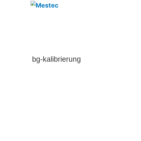
bg-kalibrierung
MESTEC steht seit mehr als 30 Jahren f
Qualität und Präzision in der Messtechni