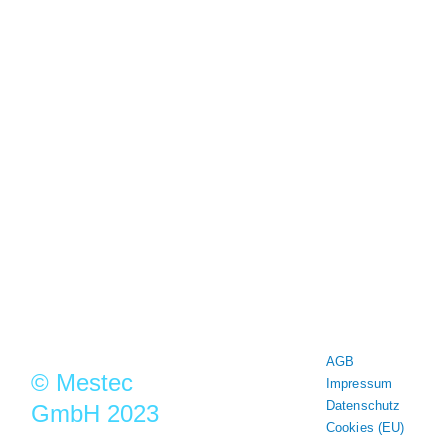
MESTEC steht seit mehr als 30
Jahren für Qualität und Präzision in
der Messtechnik
Mestec GmbH
Franz-Josef-Delonge Str.12
81249 München
+49 89 86 49 66-0
Info@mestec.de
AGB
© Mestec
Impressum
Datenschutz
GmbH 2023
Cookies (EU)