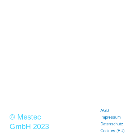
MESTEC steht seit mehr als 30
Jahren für Qualität und Präzision in
der Messtechnik
Mestec GmbH
Franz-Josef-Delonge Str.12
81249 München
+49 89 86 49 66-0
Info@mestec.de
AGB
© Mestec
Impressum
Datenschutz
GmbH 2023
Cookies (EU)