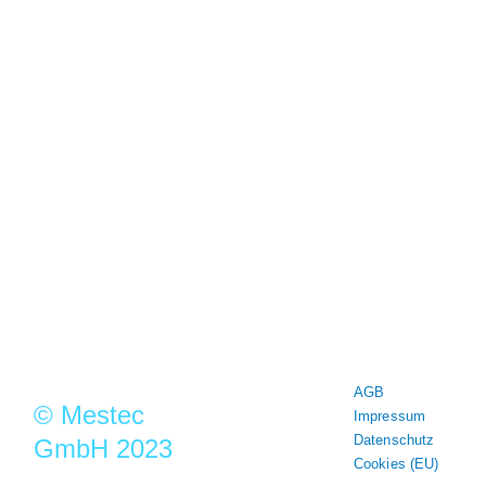
MESTEC steht seit mehr als 30
Jahren für Qualität und Präzision in
der Messtechnik
Mestec GmbH
Franz-Josef-Delonge Str.12
81249 München
+49 89 86 49 66-0
Info@mestec.de
AGB
© Mestec
Impressum
Datenschutz
GmbH 2023
Cookies (EU)