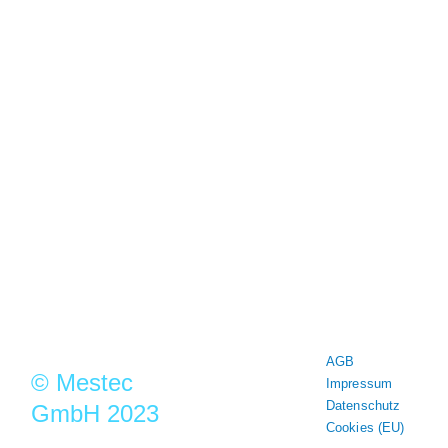
MESTEC steht seit mehr als 30
Jahren für Qualität und Präzision in
der Messtechnik
Mestec GmbH
Franz-Josef-Delonge Str.12
81249 München
+49 89 86 49 66-0
Info@mestec.de
AGB
© Mestec
Impressum
Datenschutz
GmbH 2023
Cookies (EU)